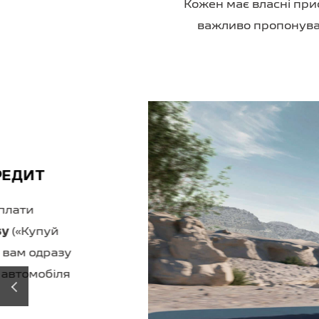
Кожен має власні при
важливо пропонувати
КУПУЙ ЛЕГКО В ЛІЗИНГ
Скористайтеся можливістю
довгострокової оренди з правом викупу
автомобіля після виконання умов
договору, заощаджуючи на ПДВ і податк
‹
на прибуток.