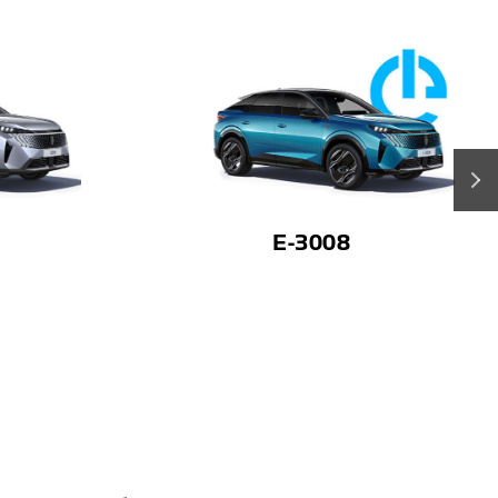
›
5008