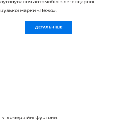
слуговування автомобілів легендарної
цузької марки «Пежо».
ДЕТАЛЬНІШЕ
гкі комерційні фургони.