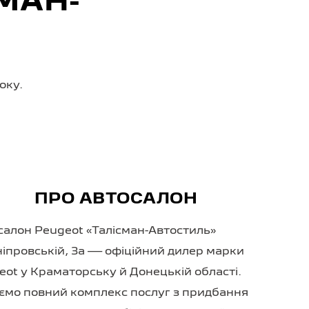
МАН-
оку.
ПРО АВТОСАЛОН
салон Peugeot «Талісман-Автостиль»
ніпровській, 3а — офіційний дилер марки
eot у Краматорську й Донецькій області.
ємо повний комплекс послуг з придбання