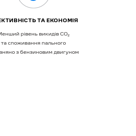
КТИВНІСТЬ ТА ЕКОНОМІЯ
ПРАКТИ
Менший рівень викидів CO₂
Відчуйте задовол
та споживання пального
на електрот
вняно з бензиновим двигуном