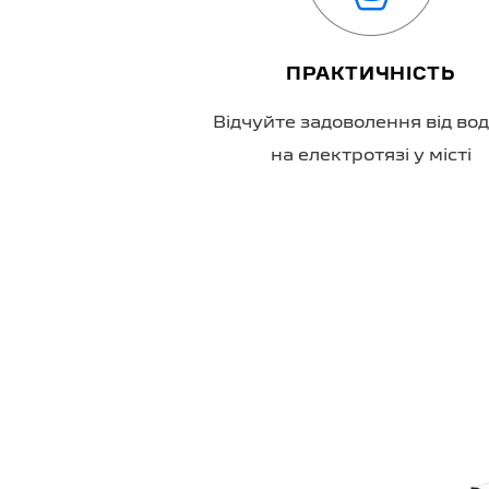
Ь ТА ЕКОНОМІЯ
ПРАКТИЧНІСТЬ
нь викидів CO₂
Відчуйте задоволення від во
ння пального
на електротязі у місті
нзиновим двигуном