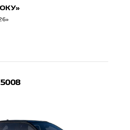
РОКУ»
26»
5008