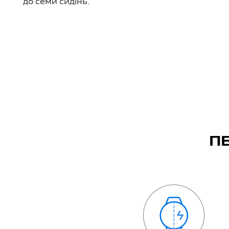
до семи сидінь.
П