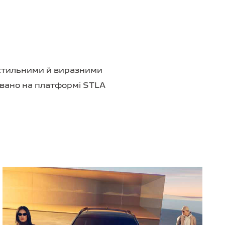
і стильними й виразними
вано на платформі STLA