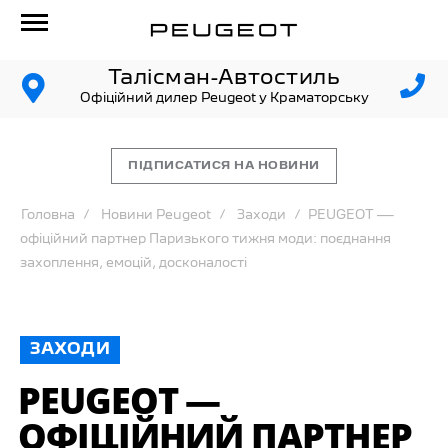
Талісман-Автостиль
Офіційний дилер Peugeot у Краматорську
ПІДПИСАТИСЯ НА НОВИНИ
Головна
Новини Peugeot
Заходи
PEUGEOT —
офіційний партнер Паризького тижня моди: поєднання
захоплення, емоцій, досконалості
ЗАХОДИ
PEUGEOT —
ОФІЦІЙНИЙ ПАРТНЕР