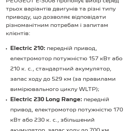
PEUGEOT E-3008 пропонує вибір серед
трьох варіантів двигунів та різні типу
приводу, що дозволяє відповідати
різноманітним потребам і запитам
клієнтів:
Electric 210:
передній привод,
електромотор потужністю 157 кВт або
210 к. с., стандартний акумулятор,
запас ходу до 529 км (за правилами
вимірювального циклу WLTP);
Electric 230 Long Range:
передній
привод, електромотор потужністю 170
кВт або 230 к. с., збільшений
акумулятор, запас ходу до 700 км