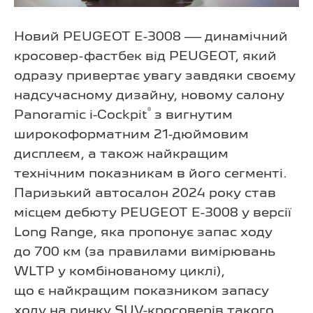
Новий PEUGEOT E-3008 — динамічний
кросовер-фастбек від PEUGEOT, який
одразу привертає увагу завдяки своєму
надсучасному дизайну, новому салону
®
Panoramic i-Cockpit
з вигнутим
широкоформатним 21-дюймовим
дисплеєм, а також найкращим
технічним показникам в його сегменті.
Паризький автосалон 2024 року став
місцем дебюту PEUGEOT E-3008 у версії
Long Range, яка пропонує запас ходу
до 700 км (за правилами вимірювань
WLTP у комбінованому циклі),
що є найкращим показником запасу
ходу на ринку SUV-кросоверів такого