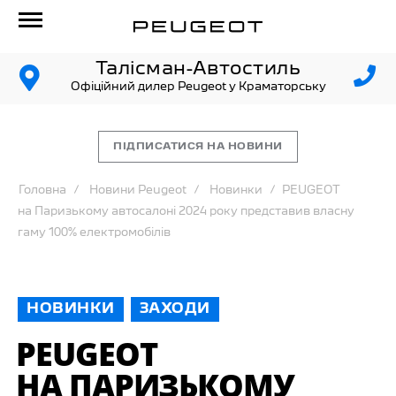
Талісман-Автостиль
Офіційний дилер Peugeot у Краматорську
ПІДПИСАТИСЯ НА НОВИНИ
Головна
Новини Peugeot
Новинки
PEUGEOT
на Паризькому автосалоні 2024 року представив власну
гаму 100% електромобілів
НОВИНКИ
ЗАХОДИ
PEUGEOT
НА ПАРИЗЬКОМУ