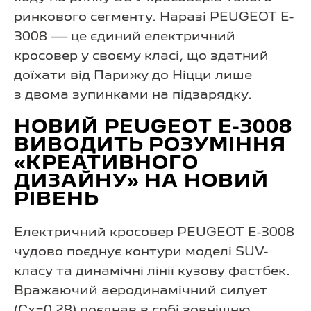
ринкового сегменту. Наразі PEUGEOT E-
3008 — це єдиний електричний
кросовер у своєму класі, що здатний
доїхати від Парижу до Ніцци лише
з двома зупинками на підзарядку.
НОВИЙ PEUGEOT E-3008
ВИВОДИТЬ РОЗУМІННЯ
«КРЕАТИВНОГО
ДИЗАЙНУ» НА НОВИЙ
РІВЕНЬ
Електричний кросовер PEUGEOT E-3008
чудово поєднує контури моделі SUV-
класу та динамічні лінії кузову фастбек.
Вражаючий аеродинамічний силует
(Cx=0,28) поєднав в собі зовнішню