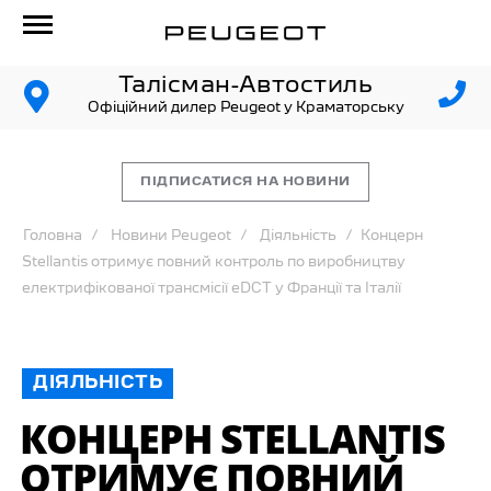
Талісман-Автостиль
Офіційний дилер Peugeot у Краматорську
ПІДПИСАТИСЯ НА НОВИНИ
Головна
Новини Peugeot
Діяльність
Концерн
Stellantis отримує повний контроль по виробництву
електрифікованої трансмісії eDCT у Франції та Італії
ДІЯЛЬНІСТЬ
КОНЦЕРН STELLANTIS
ОТРИМУЄ ПОВНИЙ