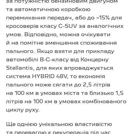
за потужністю бензиновим двигуном
та автоматичною коробкою
перемикання передач, або до −15% для
кросоверів класу C-SUV за аналогічних
умов. Відповідно, можна очікувати
й на помітне зменшення споживання
пального. Якщо взяти для прикладу
автомобілі В-С-класу від Концерну
Stellantis, для яких впроваджується
система HYBRID 48V, то економія
пального може сягати до 2,5 літрів
на 100 км в умовах міста та близько 1,5
літрів на 100 км в умовах комбінованого
циклу руху.
Ще однією унікальною властивістю
та перевагою є рекуперація під час