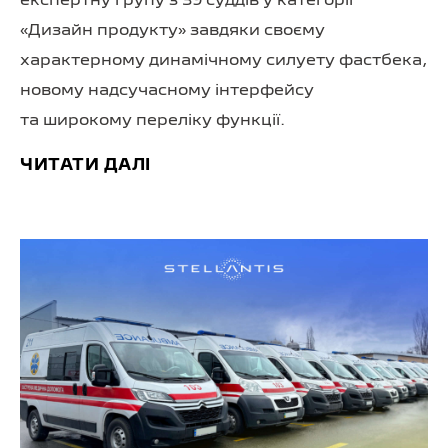
експертну групу з 39 суддів у категорії
«Дизайн продукту» завдяки своєму
характерному динамічному силуету фастбека,
новому надсучасному інтерфейсу
та широкому переліку функції.
ЧИТАТИ ДАЛІ